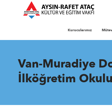
Kurucularımız
Mütev
Van-Muradiye D
İlköğretim Okul