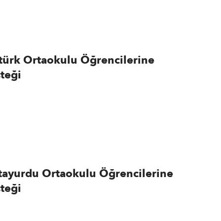
atürk Ortaokulu Öğrencilerine
teği
Atayurdu Ortaokulu Öğrencilerine
teği