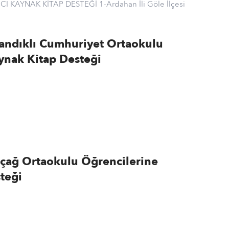
 KAYNAK KİTAP DESTEĞİ 1-Ardahan İli Göle İlçesi
Sandıklı Cumhuriyet Ortaokulu
ynak Kitap Desteği
içağ Ortaokulu Öğrencilerine
teği